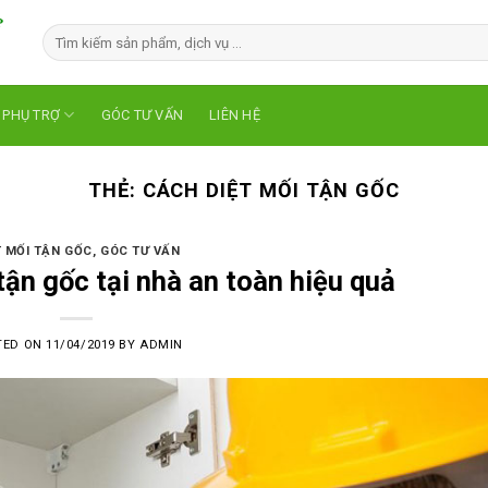
 PHỤ TRỢ
GÓC TƯ VẤN
LIÊN HỆ
THẺ:
CÁCH DIỆT MỐI TẬN GỐC
T MỐI TẬN GỐC
,
GÓC TƯ VẤN
tận gốc tại nhà an toàn hiệu quả
TED ON
11/04/2019
BY
ADMIN