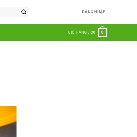
ĐĂNG NHẬP
0
GIỎ HÀNG /
₫
0