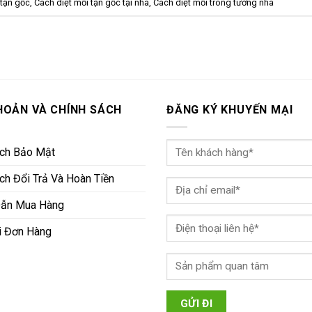
 tận gốc
,
Cách diệt mối tận gốc tại nhà
,
Cách diệt mối trong tường nhà
HOẢN VÀ CHÍNH SÁCH
ĐĂNG KÝ KHUYẾN MẠI
ách Bảo Mật
ch Đổi Trả Và Hoàn Tiền
ẫn Mua Hàng
i Đơn Hàng