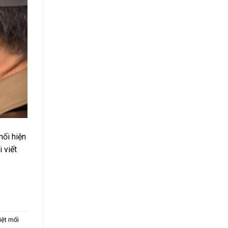
mối hiện
 viết
iệt mối