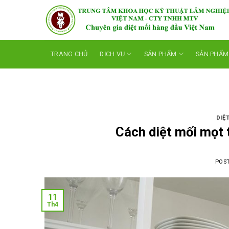
Skip
to
content
TRANG CHỦ
DỊCH VỤ
SẢN PHẨM
SẢN PHẨM
DIỆ
Cách diệt mối mọt 
POS
11
Th4