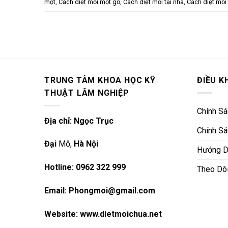
mọt
,
Cách diệt mối mọt gỗ
,
Cách diệt mối tại nhà
,
Cách diệt mối
TRUNG TÂM KHOA HỌC KỸ
ĐIỀU K
THUẬT LÂM NGHIỆP
Chính S
Địa chỉ: Ngọc Trục
Chính Sá
Đại
Mỗ,
Hà Nội
Hướng D
Hotline: 0962 322 999
Theo Dõ
Email: Phongmoi@gmail.com
Website:
www.dietmoichua.net