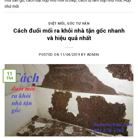
mối sàn gỗ
,
cách đặt hộp nhử mối tủ bếp
,
cách tự làm hộp nhử mối
,
Hộp
nhử mối
DIỆT MỐI
,
GÓC TƯ VẤN
Cách đuổi mối ra khỏi nhà tận gốc nhanh
và hiệu quả nhất
POSTED ON
11/04/2019
BY
ADMIN
11
Th4