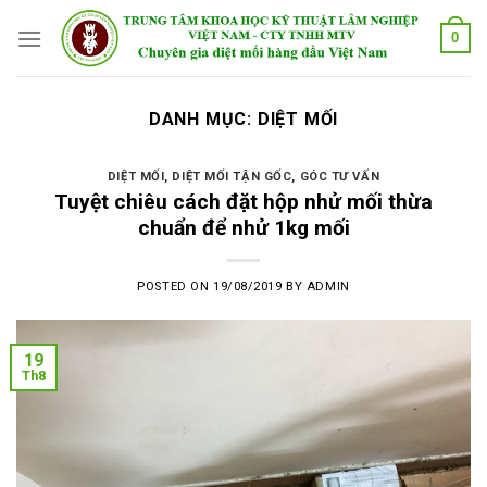
Skip
0
to
content
DANH MỤC:
DIỆT MỐI
DIỆT MỐI
,
DIỆT MỐI TẬN GỐC
,
GÓC TƯ VẤN
Tuyệt chiêu cách đặt hộp nhử mối thừa
chuẩn để nhử 1kg mối
POSTED ON
19/08/2019
BY
ADMIN
19
Th8