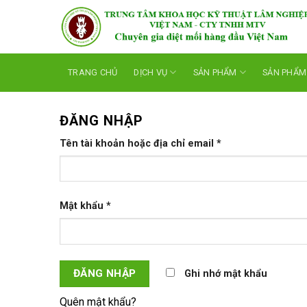
Skip
to
content
TRANG CHỦ
DỊCH VỤ
SẢN PHẨM
SẢN PHẨM
ĐĂNG NHẬP
Tên tài khoản hoặc địa chỉ email
*
Mật khẩu
*
ĐĂNG NHẬP
Ghi nhớ mật khẩu
Quên mật khẩu?