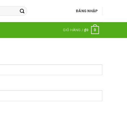
ĐĂNG NHẬP
0
GIỎ HÀNG /
₫
0