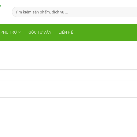
 PHỤ TRỢ
GÓC TƯ VẤN
LIÊN HỆ