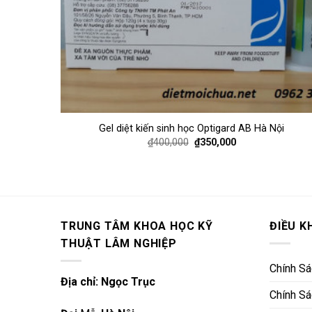
Gel diệt kiến sinh học Optigard AB Hà Nội
₫
400,000
₫
350,000
TRUNG TÂM KHOA HỌC KỸ
ĐIỀU K
THUẬT LÂM NGHIỆP
Chính S
Địa chỉ: Ngọc Trục
Chính Sá