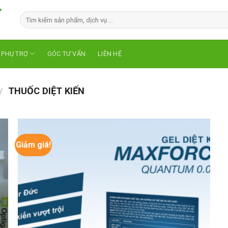
 PHỤ TRỢ
GÓC TƯ VẤN
LIÊN HỆ
THUỐC DIỆT KIẾN
/
Giảm giá!