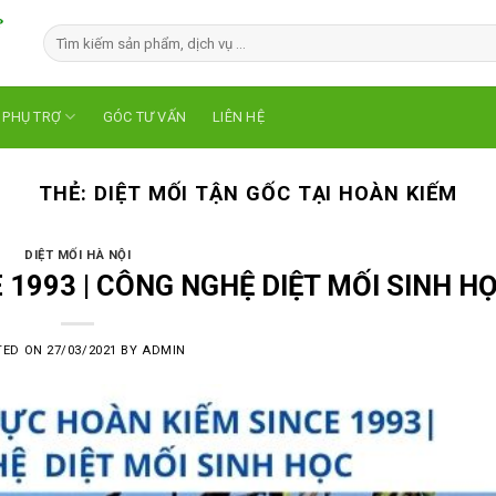
 PHỤ TRỢ
GÓC TƯ VẤN
LIÊN HỆ
THẺ:
DIỆT MỐI TẬN GỐC TẠI HOÀN KIẾM
DIỆT MỐI HÀ NỘI
 1993 | CÔNG NGHỆ DIỆT MỐI SINH H
TED ON
27/03/2021
BY
ADMIN