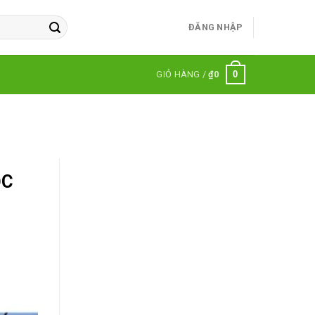
ĐĂNG NHẬP
0
GIỎ HÀNG /
₫
0
ỌC