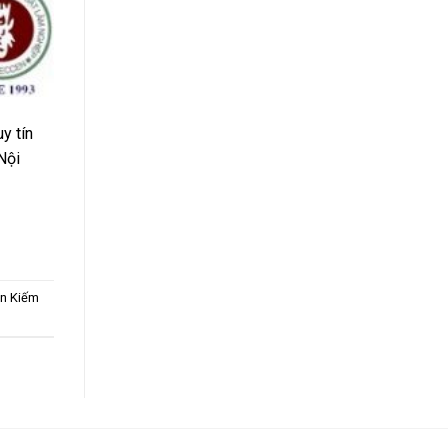
y tín
Nội
àn Kiếm