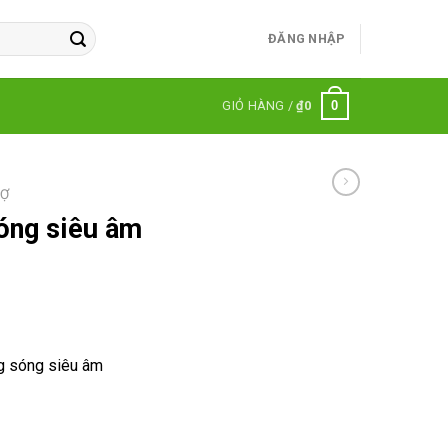
ĐĂNG NHẬP
0
GIỎ HÀNG /
₫
0
RỢ
óng siêu âm
g sóng siêu âm