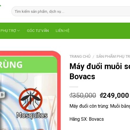
 PHỤ TRỢ
GÓC TƯ VẤN
LIÊN HỆ
TRANG CHỦ
SẢN PHẨM PHỤ T
/
Máy đuổi muỗi s
Bovacs
350,000
249,000
₫
₫
Máy đuổi côn trùng: Muỗi bằn
Hãng SX: Bovacs