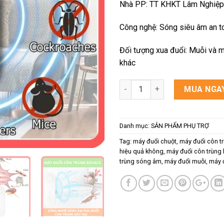
Nhà PP: TT KHKT Lâm Nghiệp
Công nghệ: Sóng siêu âm an t
Đối tượng xua đuổi: Muỗi và m
khác
Số lượng
MUA NGA
Danh mục:
SẢN PHẨM PHỤ TRỢ
Tag:
máy đuổi chuột
,
máy đuổi côn t
hiệu quả không
,
máy đuổi côn trùng l
trùng sóng âm
,
máy đuổi muỗi
,
máy đ