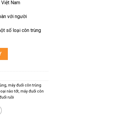
 Việt Nam
oàn với người
ột số loại côn trùng
Y
rùng
,
máy đuổi côn trùng
oại nào tốt
,
máy đuổi côn
uổi ruồi